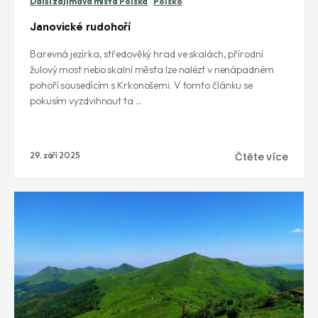
Další zajímavá místa Polska
Polsko
Janovické rudohoří
Barevná jezírka, středověký hrad ve skalách, přírodní
žulový most nebo skalní města lze nalézt v nenápadném
pohoří sousedícím s Krkonošemi. V tomto článku se
pokusím vyzdvihnout ta ...
29. září 2025
Čtěte více