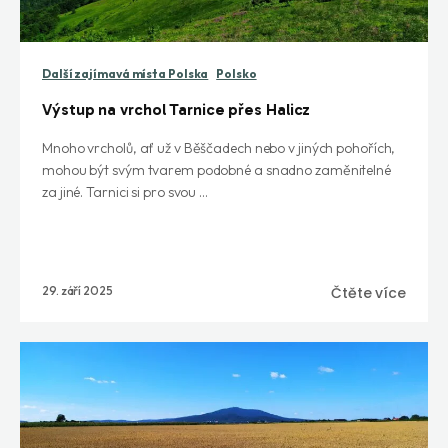
Další zajímavá místa Polska
Polsko
Výstup na vrchol Tarnice přes Halicz
Mnoho vrcholů, ať už v Běščadech nebo v jiných pohořích,
mohou být svým tvarem podobné a snadno zaměnitelné
za jiné. Tarnici si pro svou ...
29. září 2025
Čtěte více