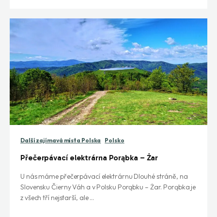
Další zajímavá místa Polska
Polsko
Přečerpávací elektrárna Porąbka – Żar
U nás máme přečerpávací elektrárnu Dlouhé stráně, na
Slovensku Čierny Váh a v Polsku Porąbku – Żar. Porąbka je
z všech tří nejstarší, ale ...