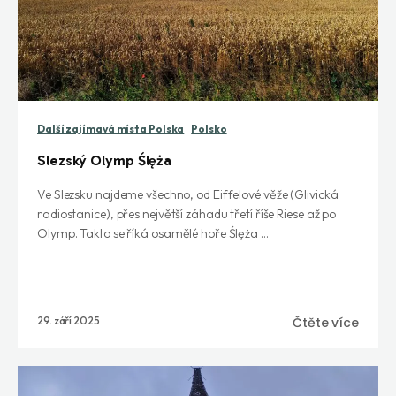
Další zajímavá místa Polska
Polsko
Slezský Olymp Ślęża
Ve Slezsku najdeme všechno, od Eiffelové věže (Glivická
radiostanice), přes největší záhadu třetí říše Riese až po
Olymp. Takto se říká osamělé hoře Ślęża ...
29. září 2025
Čtěte více