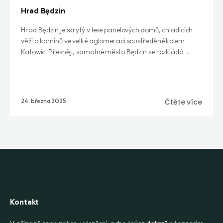
Hrad Będzin
Hrad Będzin je skrytý v lese panelových domů, chladících
věží a komínů ve velké aglomeraci soustředěné kolem
Katowic. Přesněji, samotné město Będzin se rozkládá ...
24. března 2025
Čtěte více
Kontakt