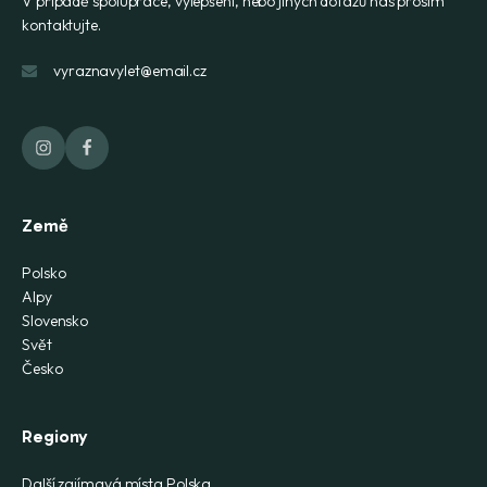
V případě spolupráce, vylepšení, nebo jiných dotazů nás prosím
kontaktujte.
vyraznavylet@email.cz
Země
Polsko
Alpy
Slovensko
Svět
Česko
Regiony
Další zajímavá místa Polska