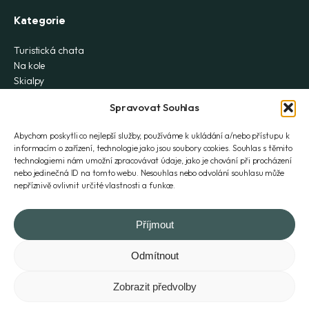
Kategorie
Turistická chata
Na kole
Skialpy
Lezení
Spravovat Souhlas
Záhada
Ferrata
Abychom poskytli co nejlepší služby, používáme k ukládání a/nebo přístupu k
Zřícenina hradu
informacím o zařízení, technologie jako jsou soubory cookies. Souhlas s těmito
Vodopád
technologiemi nám umožní zpracovávat údaje, jako je chování při procházení
Skály
nebo jedinečná ID na tomto webu. Nesouhlas nebo odvolání souhlasu může
nepříznivě ovlivnit určité vlastnosti a funkce.
Rozhledna
Historie
Příjmout
Odmítnout
© 2026, Všechna práva vyhrazena
Zobrazit předvolby
Tvorba webu Asimary s.r.o.