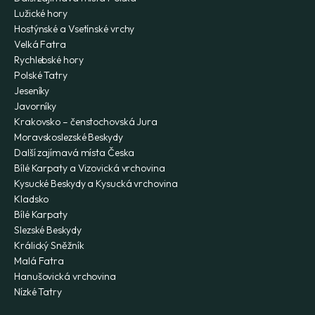
Lužické hory
Hostýnské a Vsetínské vrchy
Velká Fatra
Rychlebské hory
Polské Tatry
Jeseníky
Javorníky
Krakovsko – čenstochovská Jura
Moravskoslezské Beskydy
Další zajímavá místa Česka
Bílé Karpaty a Vizovická vrchovina
Kysucké Beskydy a Kysucká vrchovina
Kladsko
Bílé Karpaty
Slezské Beskydy
Králický Sněžník
Malá Fatra
Hanušovická vrchovina
Nízké Tatry