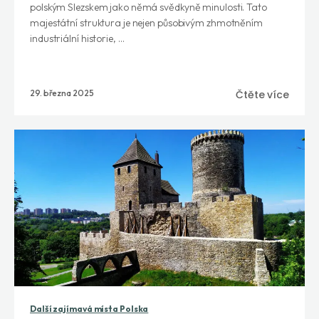
polským Slezskem jako němá svědkyně minulosti. Tato
majestátní struktura je nejen působivým zhmotněním
industriální historie, ...
29. března 2025
Čtěte více
Další zajímavá místa Polska