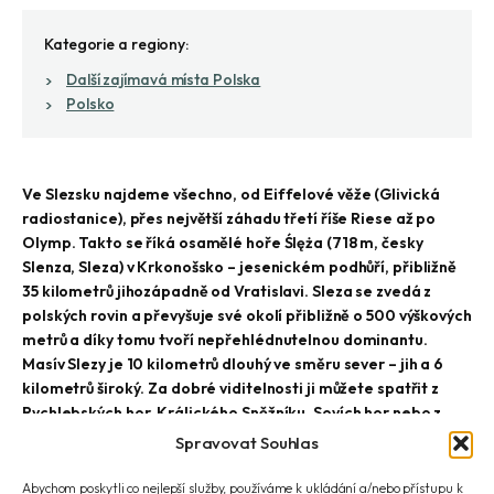
Kategorie a regiony:
Další zajímavá místa Polska
Polsko
Ve Slezsku najdeme všechno, od Eiffelové věže (Glivická
radiostanice), přes největší záhadu třetí říše Riese až po
Olymp. Takto se říká osamělé hoře Ślęża (718 m, česky
Slenza, Sleza) v Krkonošsko – jesenickém podhůří, přibližně
35 kilometrů jihozápadně od Vratislavi. Sleza se zvedá z
polských rovin a převyšuje své okolí přibližně o 500 výškových
metrů a díky tomu tvoří nepřehlédnutelnou dominantu.
Masív Slezy je 10 kilometrů dlouhý ve směru sever – jih a 6
kilometrů široký. Za dobré viditelnosti ji můžete spatřit z
Rychlebských hor, Králického Sněžníku, Sovích hor nebo z
dálnice směrem na Vratislav. Sleza patří do Koruny hor
Spravovat Souhlas
Polska a Koruny Sudet.
Abychom poskytli co nejlepší služby, používáme k ukládání a/nebo přístupu k