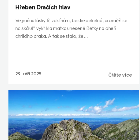
Hřeben Dračích hlav
Ve jménu lásky tě zaklínám, bestie pekelná, proměň se
na skálu!“ vykřikla matka unesené Betky na oheň
chrlícího draka. A tak se stalo, že ...
29. září 2025
Čtěte více