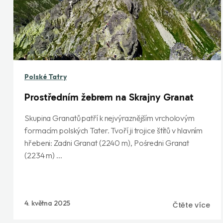
Polské Tatry
Prostředním žebrem na Skrajny Granat
Skupina Granatů patří k nejvýraznějším vrcholovým
formacím polských Tater. Tvoří ji trojice štítů v hlavním
hřebeni: Zadni Granat (2240 m), Pośredni Granat
(2234 m) ...
4. května 2025
Čtěte více