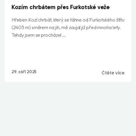
Kozím chrbátem přes Furkotské veže
Hřeben Kozí chrbát, který se táhne od Furkotského štítu
(2405 m) směrem na jih, mě zaujal již před mnoha lety.
Tehdy jsem se procházel ...
29. září 2025
Čtěte více