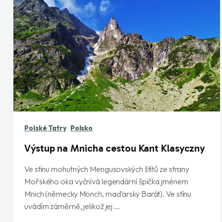
Polské Tatry
Polsko
Výstup na Mnicha cestou Kant Klasyczny
Ve stínu mohutných Mengusovských štítů ze strany
Mořského oka vyčnívá legendární špička jménem
Mnich (německy Mönch, maďarsky Barát). Ve stínu
uvádím záměrně, jelikož jej ...