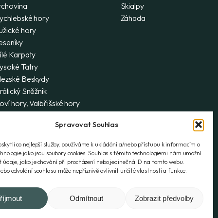
rchovina
Skialpy
ychlebské hory
Záhada
užické hory
eseníky
ílé Karpaty
ysoké Tatry
lezské Beskydy
rálický Sněžník
oví hory, Valbřišské hory
olské Tatry
Spravovat Souhlas
alší zajímavá místa Polska
ápadní Tatry
kytli co nejlepší služby, používáme k ukládání a/nebo přístupu k informacím o
trážovské a Súlovské vrchy
echnologie jako jsou soubory cookies. Souhlas s těmito technologiemi nám umožní
 údaje, jako je chování při procházení nebo jedinečná ID na tomto webu.
ebo odvolání souhlasu může nepříznivě ovlivnit určité vlastnosti a funkce.
říjmout
Odmítnout
Zobrazit předvolby