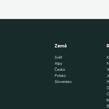
Země
R
Svět
K
Alpy
M
Česko
V
Polsko
J
Slovensko
H
D
O
b
B