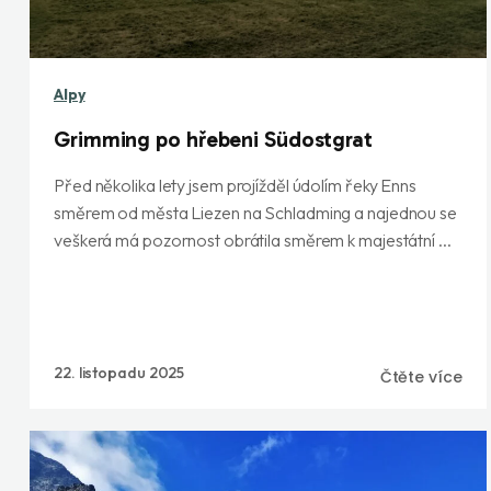
Alpy
Grimming po hřebeni Südostgrat
Před několika lety jsem projížděl údolím řeky Enns
směrem od města Liezen na Schladming a najednou se
veškerá má pozornost obrátila směrem k majestátní ...
22. listopadu 2025
Čtěte více