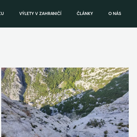
KU
VÝLETY V ZAHRANIČÍ
ČLÁNKY
O NÁS