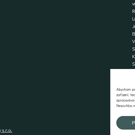
v
R
L
J
B
V
S
K
S
P
D
Z
Abychom pos
S
zařízení, t
zpracovávat
Nesouhlas n
P
s.r.o.