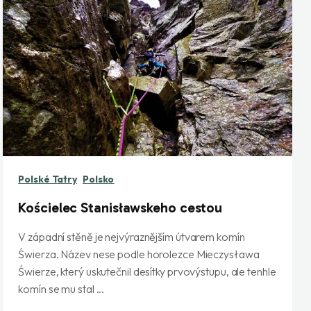
Polské Tatry
Polsko
Kościelec Stanisławskeho cestou
V západní stěně je nejvýraznějším útvarem komín
Świerza. Název nese podle horolezce Mieczysława
Świerze, který uskutečnil desítky prvovýstupu, ale tenhle
komín se mu stal ...