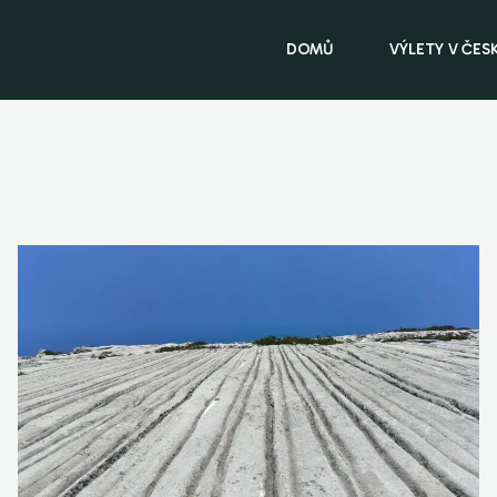
DOMŮ
VÝLETY V ČES