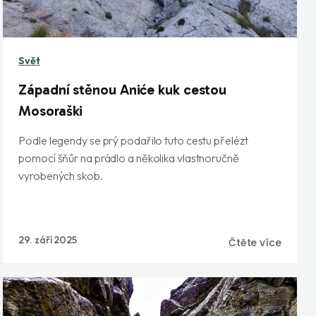
Svět
Západní stěnou Aniće kuk cestou
Mosoraški
Podle legendy se prý podařilo tuto cestu přelézt
pomocí šňůr na prádlo a několika vlastnoručně
vyrobených skob.
29. září 2025
Čtěte více