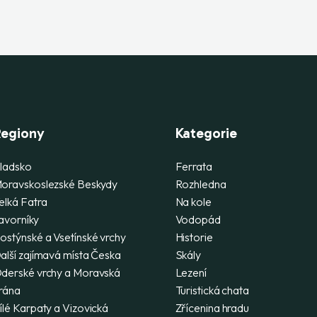
egiony
Kategorie
ladsko
Ferrata
oravskoslezské Beskydy
Rozhledna
elká Fatra
Na kole
avorníky
Vodopád
ostýnské a Vsetínské vrchy
Historie
alší zajímavá místa Česka
Skály
derské vrchy a Moravská
Lezení
rána
Turistická chata
ílé Karpaty a Vizovická
Zřícenina hradu