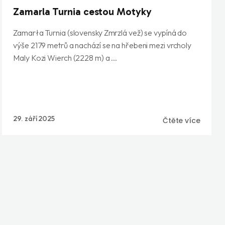
Zamarla Turnia cestou Motyky
Zamarła Turnia (slovensky Zmrzlá vež) se vypíná do
výše 2179 metrů a nachází se na hřebeni mezi vrcholy
Maly Kozi Wierch (2228 m) a ...
29. září 2025
Čtěte více