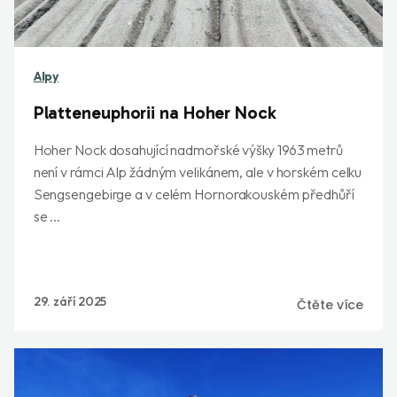
Alpy
Platteneuphorii na Hoher Nock
Hoher Nock dosahující nadmořské výšky 1963 metrů
není v rámci Alp žádným velikánem, ale v horském celku
Sengsengebirge a v celém Hornorakouském předhůří
se ...
29. září 2025
Čtěte více