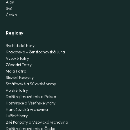
Alpy
Svět
Česko
Regiony
Rychlebské hory
Krakovsko – čenstochovská Jura
Vysoké Tatry
Západní Tatry
Malá Fatra
Slezské Beskydy
Strážovské a Súlovské vrchy
Polské Tatry
Další zajímavá místa Polska
Hostýnské a Vsetínské vrchy
Hanušovická vrchovina
Lužické hory
Bílé Karpaty a Vizovická vrchovina
Další zajímavá místa Česka