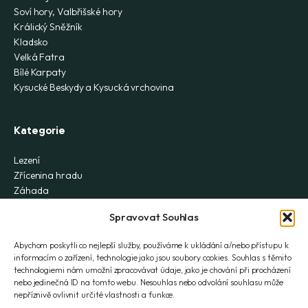
Soví hory, Valbřišské hory
Králický Sněžník
Kladsko
Velká Fatra
Bílé Karpaty
Kysucké Beskydy a Kysucká vrchovina
Kategorie
Lezení
Zřícenina hradu
Záhada
Turistická chata
Spravovat Souhlas
Ferrata
Vodopád
Abychom poskytli co nejlepší služby, používáme k ukládání a/nebo přístupu k
Skialpy
informacím o zařízení, technologie jako jsou soubory cookies. Souhlas s těmito
Na kole
technologiemi nám umožní zpracovávat údaje, jako je chování při procházení
Historie
nebo jedinečná ID na tomto webu. Nesouhlas nebo odvolání souhlasu může
nepříznivě ovlivnit určité vlastnosti a funkce.
Rozhledna