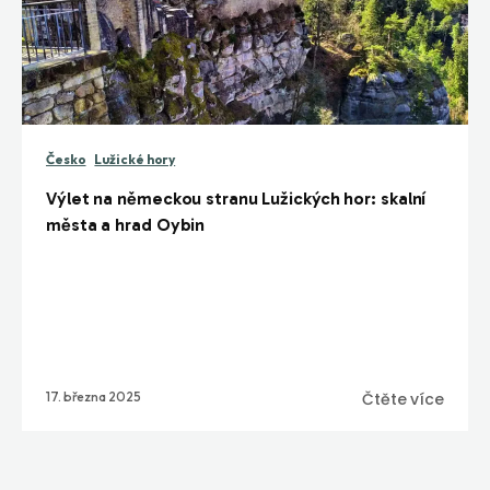
Česko
Lužické hory
Výlet na německou stranu Lužických hor: skalní
města a hrad Oybin
17. března 2025
Čtěte více