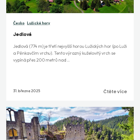
Česko
Lužické hory
Jedlová
Jedlová (774 m) je třetí nejvyšší horou Lužických hor (po Luži
a Pěnkavčím vrchu). Tento výrazný kuželovitý vrch se
vypíná přes 200 metrů nad ...
31. března 2025
Čtěte více