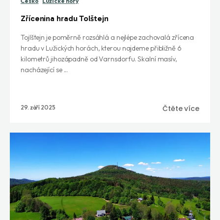
Česko
Lužické hory
Zřícenina hradu Tolštejn
Tojlštejn je poměrně rozsáhlá a nejlépe zachovalá zřícena
hradu v Lužických horách, kterou najdeme přibližně 6
kilometrů jihozápadně od Varnsdorfu. Skalní masív,
nacházející se ...
29. září 2025
Čtěte více