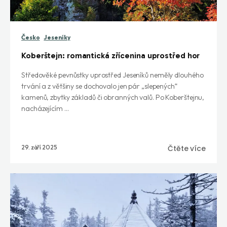
Česko
Jeseníky
Koberštejn: romantická zřícenina uprostřed hor
Středověké pevnůstky uprostřed Jeseníků neměly dlouhého
trvání a z většiny se dochovalo jen pár „slepených“
kamenů, zbytky základů či obranných valů. Po Koberštejnu,
nacházejícím ...
29. září 2025
Čtěte více