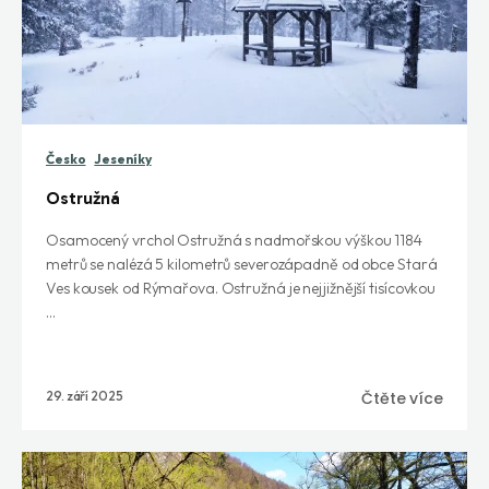
Česko
Jeseníky
Ostružná
Osamocený vrchol Ostružná s nadmořskou výškou 1184
metrů se nalézá 5 kilometrů severozápadně od obce Stará
Ves kousek od Rýmařova. Ostružná je nejjižnější tisícovkou
...
29. září 2025
Čtěte více