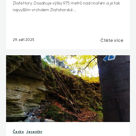
Zlaté Hory. Dosahuje výšky 975 metrů nad mořem a je tak
nejvyšším vrcholem Zlatohorské ...
29. září 2025
Čtěte více
Česko
Jeseníky