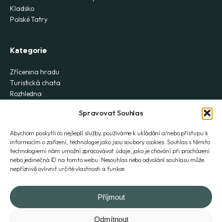
Kladsko
Polské Tatry
Kategorie
Zřícenina hradu
Turistická chata
Rozhledna
Na kole
Spravovat Souhlas
Ferrata
Historie
Abychom poskytli co nejlepší služby, používáme k ukládání a/nebo přístupu k
Skály
informacím o zařízení, technologie jako jsou soubory cookies. Souhlas s těmito
Vodopád
technologiemi nám umožní zpracovávat údaje, jako je chování při procházení
Skialpy
nebo jedinečná ID na tomto webu. Nesouhlas nebo odvolání souhlasu může
nepříznivě ovlivnit určité vlastnosti a funkce.
Záhada
Lezení
Příjmout
Odmítnout