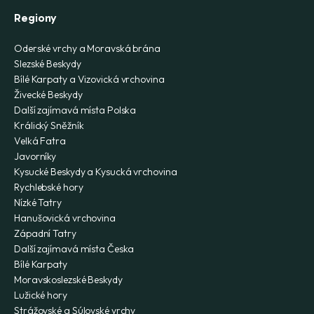
Regiony
Oderské vrchy a Moravská brána
Slezské Beskydy
Bílé Karpaty a Vizovická vrchovina
Živecké Beskydy
Další zajímavá místa Polska
Králický Sněžník
Velká Fatra
Javorníky
Kysucké Beskydy a Kysucká vrchovina
Rychlebské hory
Nízké Tatry
Hanušovická vrchovina
Západní Tatry
Další zajímavá místa Česka
Bílé Karpaty
Moravskoslezské Beskydy
Lužické hory
Strážovské a Súlovské vrchy