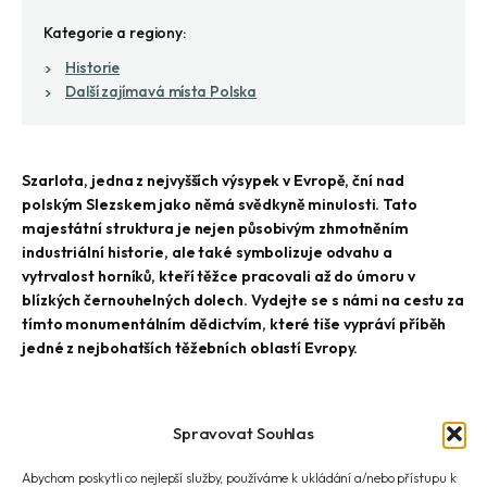
Kategorie a regiony:
Historie
Další zajímavá místa Polska
Szarlota, jedna z nejvyšších výsypek v Evropě, ční nad
polským Slezskem jako němá svědkyně minulosti. Tato
majestátní struktura je nejen působivým zhmotněním
industriální historie, ale také symbolizuje odvahu a
vytrvalost horníků, kteří těžce pracovali až do úmoru v
blízkých černouhelných dolech. Vydejte se s námi na cestu za
tímto monumentálním dědictvím, které tiše vypráví příběh
jedné z nejbohatších těžebních oblastí Evropy.
Halda se tyčí nad městem Rudoltowy, kde dosahuje výšky 407 m n.
Spravovat Souhlas
m. Zabírá plochu 37 hektarů a její objem činí 13,3 mil. m³. Za vznik
vděčí především nedalekému dolu Szarlota. Odpad z její činnosti
Abychom poskytli co nejlepší služby, používáme k ukládání a/nebo přístupu k