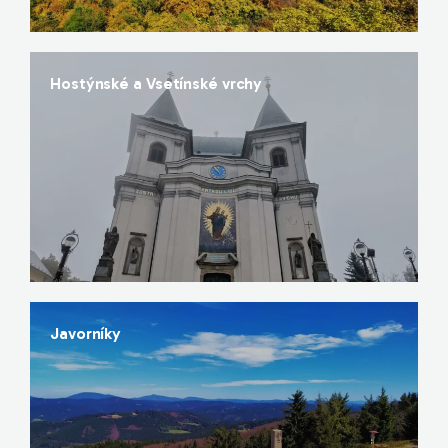
Hostýnské a Vsetínské vrchy
Javorníky