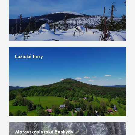
Lužické hory
Moravskoslezské Beskydy