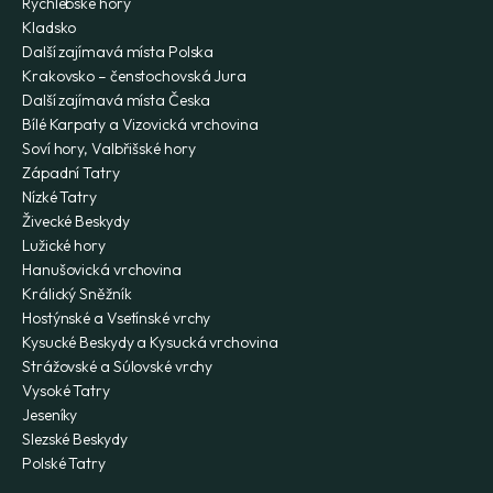
Rychlebské hory
Kladsko
Další zajímavá místa Polska
Krakovsko – čenstochovská Jura
Další zajímavá místa Česka
Bílé Karpaty a Vizovická vrchovina
Soví hory, Valbřišské hory
Západní Tatry
Nízké Tatry
Živecké Beskydy
Lužické hory
Hanušovická vrchovina
Králický Sněžník
Hostýnské a Vsetínské vrchy
Kysucké Beskydy a Kysucká vrchovina
Strážovské a Súlovské vrchy
Vysoké Tatry
Jeseníky
Slezské Beskydy
Polské Tatry