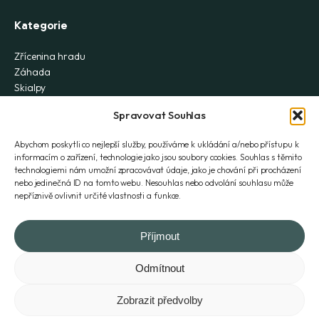
Kategorie
Zřícenina hradu
Záhada
Skialpy
Vodopád
Spravovat Souhlas
Lezení
Skály
Abychom poskytli co nejlepší služby, používáme k ukládání a/nebo přístupu k
Ferrata
informacím o zařízení, technologie jako jsou soubory cookies. Souhlas s těmito
Turistická chata
technologiemi nám umožní zpracovávat údaje, jako je chování při procházení
Historie
nebo jedinečná ID na tomto webu. Nesouhlas nebo odvolání souhlasu může
nepříznivě ovlivnit určité vlastnosti a funkce.
Na kole
Rozhledna
Příjmout
Odmítnout
© 2026, Všechna práva vyhrazena
Zobrazit předvolby
Tvorba webu Asimary s.r.o.