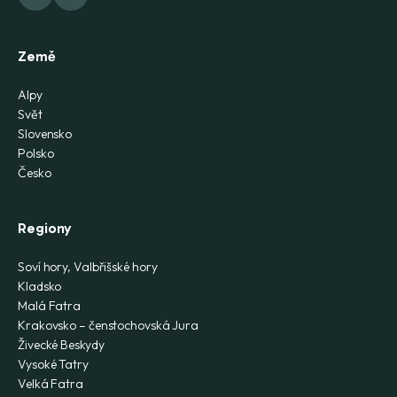
Země
Alpy
Svět
Slovensko
Polsko
Česko
Regiony
Soví hory, Valbřišské hory
Kladsko
Malá Fatra
Krakovsko – čenstochovská Jura
Živecké Beskydy
Vysoké Tatry
Velká Fatra