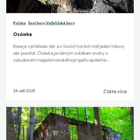
Polsko
Soví hory, Valbřišské hory
Osówka
Riese je v překladu obr a v Sovích horách měl jeden takový
obr povstat. Osówka je němým svědkem snahy o
vybudovaní megalomanského projektu společne ...
29. září 2025
Čtěte více