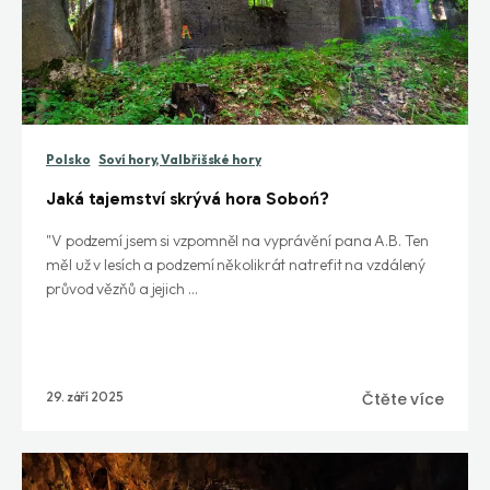
Polsko
Soví hory, Valbřišské hory
Jaká tajemství skrývá hora Soboń?
"V podzemí jsem si vzpomněl na vyprávění pana A.B. Ten
měl už v lesích a podzemí několikrát natrefit na vzdálený
průvod vězňů a jejich ...
29. září 2025
Čtěte více