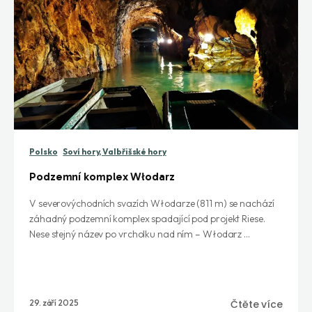
Polsko
Soví hory, Valbřišské hory
Podzemní komplex Włodarz
V severovýchodních svazích Włodarze (811 m) se nachází
záhadný podzemní komplex spadající pod projekt Riese.
Nese stejný název po vrcholku nad ním – Włodarz ...
29. září 2025
Čtěte více