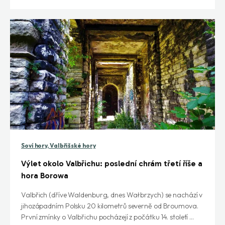
Soví hory, Valbřišské hory
Výlet okolo Valbřichu: poslední chrám třetí říše a
hora Borowa
Valbřich (dříve Waldenburg, dnes Wałbrzych) se nachází v
jihozápadním Polsku 20 kilometrů severně od Broumova.
První zmínky o Valbřichu pocházejí z počátku 14. století ...