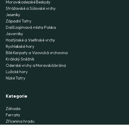
Moravskoslezské Beskydy
Strážovské a Súlovské vrchy
Jeseníky
Západní Tatry
Další zajímavá místa Polska
Javorníky
Hostýnské a Vsetínské vrchy
Rychlebské hory
Bílé Karpaty a Vizovická vrchovina
Králický Sněžník
Oderské vrchy a Moravská brána
Lužické hory
Nízké Tatry
Kategorie
Záhada
Ferrata
Zřícenina hradu
Skály