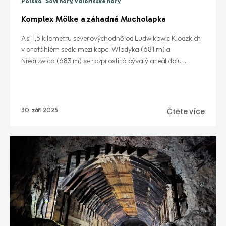
Polsko
Soví hory, Valbřišské hory
Komplex Mölke a záhadná Mucholapka
Asi 1,5 kilometru severovýchodně od Ludwikowic Klodzkich
v protáhlém sedle mezi kopci Wlodyka (681 m) a
Niedrzwica (683 m) se rozprostírá bývalý areál dolu ...
30. září 2025
Čtěte více