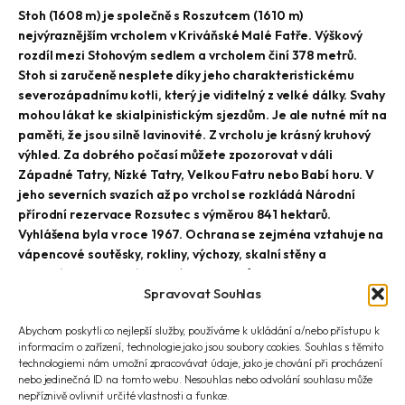
Stoh (1608 m) je společně s Roszutcem (1610 m)
nejvýraznějším vrcholem v Kriváňské Malé Fatře. Výškový
rozdíl mezi Stohovým sedlem a vrcholem činí 378 metrů.
Stoh si zaručeně nesplete díky jeho charakteristickému
severozápadnímu kotli, který je viditelný z velké dálky. Svahy
mohou lákat ke skialpinistickým sjezdům. Je ale nutné mít na
paměti, že jsou silně lavinovité. Z vrcholu je krásný kruhový
výhled. Za dobrého počasí můžete zpozorovat v dáli
Západné Tatry, Nízké Tatry, Velkou Fatru nebo Babí horu. V
jeho severních svazích až po vrchol se rozkládá Národní
přírodní rezervace Rozsutec s výměrou 841 hektarů.
Vyhlášena byla v roce 1967. Ochrana se zejména vztahuje na
vápencové soutěsky, rokliny, výchozy, skalní stěny a
vodopády situované v masívu Rozsutců.
Spravovat Souhlas
Abychom poskytli co nejlepší služby, používáme k ukládání a/nebo přístupu k
Stoh je dostupný po turistických značkách ze tří stran. 1) Ze
informacím o zařízení, technologie jako jsou soubory cookies. Souhlas s těmito
severovýchodu po červené značce (vede po celém hlavním hřebeni
technologiemi nám umožní zpracovávat údaje, jako je chování při procházení
K. M. F.) ze sedla Medziholie, které je mezi Stohem a Rozsutcem. Na
nebo jedinečná ID na tomto webu. Nesouhlas nebo odvolání souhlasu může
Medziholie vede velké množství tras ze všech světových stran – z
nepříznivě ovlivnit určité vlastnosti a funkce.