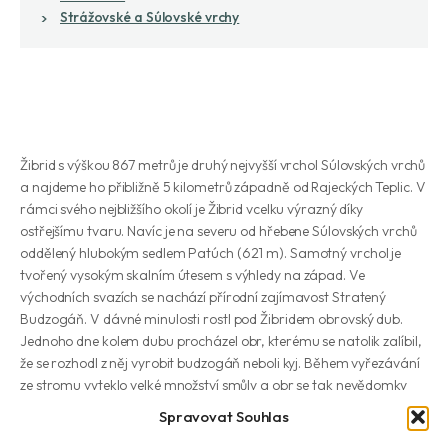
Strážovské a Súlovské vrchy
Žibrid s výškou 867 metrů je druhý nejvyšší vrchol Súlovských vrchů
a najdeme ho přibližně 5 kilometrů západně od Rajeckých Teplic. V
rámci svého nejbližšího okolí je Žibrid vcelku výrazný díky
ostřejšímu tvaru. Navíc je na severu od hřebene Súlovských vrchů
oddělený hlubokým sedlem Patúch (621 m). Samotný vrchol je
tvořený vysokým skalním útesem s výhledy na západ. Ve
východních svazích se nachází přírodní zajímavost Stratený
Budzogáň. V dávné minulosti rostl pod Žibridem obrovský dub.
Jednoho dne kolem dubu procházel obr, kterému se natolik zalíbil,
že se rozhodl z něj vyrobit budzogáň neboli kyj. Během vyřezávání
ze stromu vyteklo velké množství smůly a obr se tak nevědomky
přilepil k zemi, což ho následně velmi rozzuřilo. Kyj zapíchl do země
Spravovat Souhlas
a proklel ho. Tak vypraví o Budzogáni jedna z pověstí. Tento