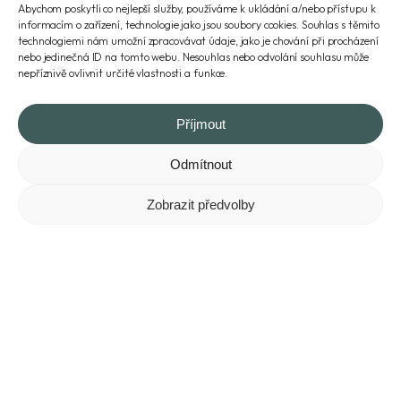
podivuhodný skalní útvar vysoký 12 metrů má úzkou základnu a
Abychom poskytli co nejlepší služby, používáme k ukládání a/nebo přístupu k
oproti ní mnohem širší vrchní část. Erozivní činnost vody po dlouhá
informacím o zařízení, technologie jako jsou soubory cookies. Souhlas s těmito
technologiemi nám umožní zpracovávat údaje, jako je chování při procházení
staletí narušovala méně soudržné slepence ve spodní části a dnes
nebo jedinečná ID na tomto webu. Nesouhlas nebo odvolání souhlasu může
skála vypadá opravdu jako kyj nebo palice.
nepříznivě ovlivnit určité vlastnosti a funkce.
Tip na okruh
Příjmout
Odmítnout
Zobrazit předvolby