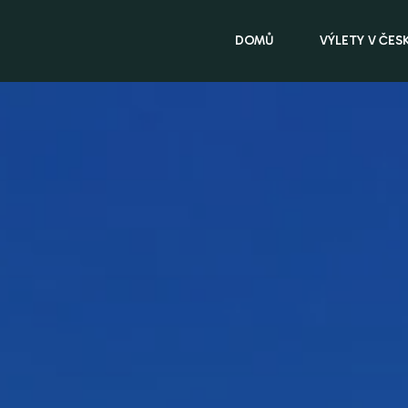
DOMŮ
VÝLETY V ČES