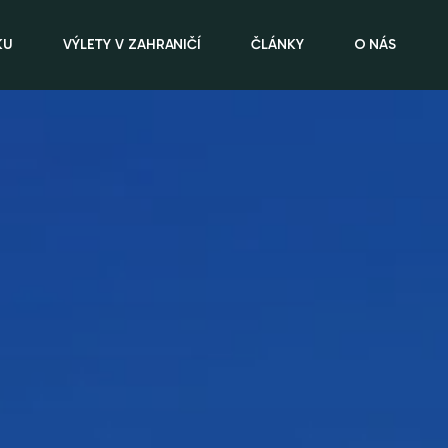
KU
VÝLETY V ZAHRANIČÍ
ČLÁNKY
O NÁS