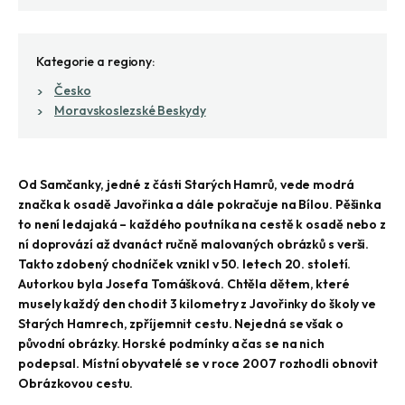
Kategorie a regiony:
Česko
Moravskoslezské Beskydy
Od Samčanky, jedné z části Starých Hamrů, vede modrá
značka k osadě Javořinka a dále pokračuje na Bílou. Pěšinka
to není ledajaká – každého poutníka na cestě k osadě nebo z
ní doprovází až dvanáct ručně malovaných obrázků s verši.
Takto zdobený chodníček vznikl v 50. letech 20. století.
Autorkou byla Josefa Tomášková. Chtěla dětem, které
musely každý den chodit 3 kilometry z Javořinky do školy ve
Starých Hamrech, zpříjemnit cestu. Nejedná se však o
původní obrázky. Horské podmínky a čas se na nich
podepsal. Místní obyvatelé se v roce 2007 rozhodli obnovit
Obrázkovou cestu.