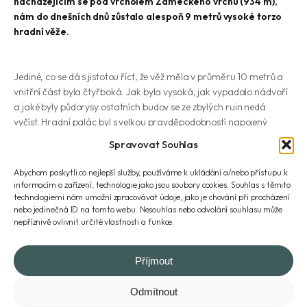
nacházejícím se pod vrcholem Zámeckého vrchu (934 m),
nám do dnešních dnů zůstalo alespoň 9 metrů vysoké torzo
hradní věže.
Jediné, co se dá s jistotou říct, že věž měla v průměru 10 metrů a
vnitřní část byla čtyřboká. Jak byla vysoká, jak vypadalo nádvoří
a jaké byly půdorysy ostatních budov se ze zbylých ruin nedá
vyčíst. Hradní palác byl s velkou pravděpodobností napojený
přímo na věž. Hrad chránily příkopy vytesané do skalnatého
Spravovat Souhlas
podloží se šířkou 15 – 30 metrů. Kudy vedl vchod do hradu není
také zcela patrné. A tak nám, stojíc pod mlčící věží, zbývá pouze
Abychom poskytli co nejlepší služby, používáme k ukládání a/nebo přístupu k
naše představivost.
informacím o zařízení, technologie jako jsou soubory cookies. Souhlas s těmito
technologiemi nám umožní zpracovávat údaje, jako je chování při procházení
Mohutné 25 – 30 metrů vysoké skalisko, na kterém byl hrad
nebo jedinečná ID na tomto webu. Nesouhlas nebo odvolání souhlasu může
zbudován, nabízí velmi dobrý výhled na údolí Černé Opavy a na
nepříznivě ovlivnit určité vlastnosti a funkce.
Starý Rejvíz. Podél Černé Opavy tehdy vedla významná obchodní
stezka z Moravy k Vratislavi. Navíc se v oblasti nacházelo mnoho
Příjmout
zlatých dolů. Z historie víme, že Koberštejn vznikl někdy na konci 13.
století na hranici vratislavského biskupství a sloužil jako protiváha
Odmítnout
nedalekého moravského Quinburku. Z hradu (a tehdy zcela