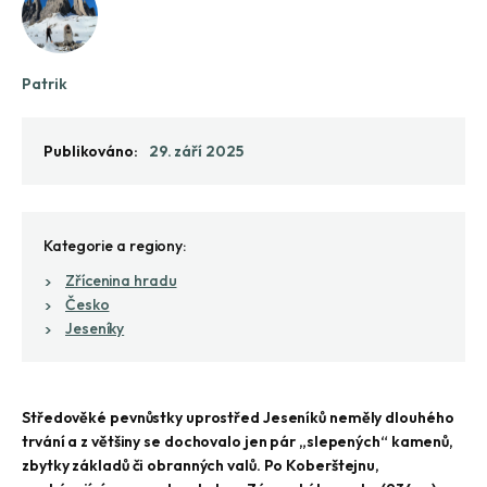
Patrik
Publikováno:
29. září 2025
Kategorie a regiony:
Zřícenina hradu
Česko
Jeseníky
Středověké pevnůstky uprostřed Jeseníků neměly dlouhého
trvání a z většiny se dochovalo jen pár „slepených“ kamenů,
zbytky základů či obranných valů. Po Koberštejnu,