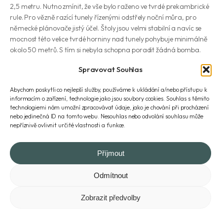
2,5 metru. Nutno zmínit, že vše bylo raženo ve tvrdé prekambrické
rule. Pro vězně razící tunely řízenými odstřely noční můra, pro
německé plánovače jistý účel. Štoly jsou velmi stabilní a navíc se
mocnost této velice tvrdé horniny nad tunely pohybuje minimálně
okolo 50 metrů. S tím si nebyla schopna poradit žádná bomba.
Ražba probíhala podle typicky německého pravoúhlého systému a
Spravovat Souhlas
komplex bychom tak mohli přirovnat k tabulce čokolády. Celkem
vedou do podzemí 4 štoly. Každá tato vstupní štola má přesně 50
Abychom poskytli co nejlepší služby, používáme k ukládání a/nebo přístupu k
metrů od vchodu dvě strážnice, celkem je jich tedy osm. Vstupy do
informacím o zařízení, technologie jako jsou soubory cookies. Souhlas s těmito
štol č. 1 a 2 jsou zavalené, což způsobuje, že část podzemí je díky
technologiemi nám umožní zpracovávat údaje, jako je chování při procházení
tomu zatopena. Na konci štoly č. 1 se nachází nedokončená hala s
nebo jedinečná ID na tomto webu. Nesouhlas nebo odvolání souhlasu může
nepříznivě ovlivnit určité vlastnosti a funkce.
délkou 50 metrů a výškou 10 metrů, na jejímž jednom konci bylo
zahájeno betonování.
Příjmout
Odmítnout
Zobrazit předvolby