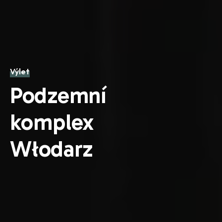
Výlet
Podzemní
komplex
Włodarz