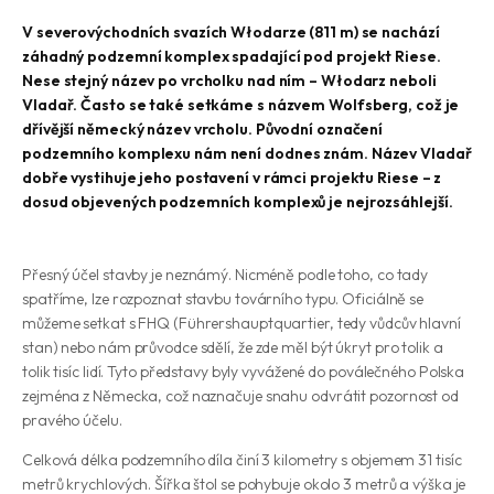
V severovýchodních svazích Włodarze (811 m) se nachází
záhadný podzemní komplex spadající pod projekt Riese.
Nese stejný název po vrcholku nad ním – Włodarz neboli
Vladař. Často se také setkáme s názvem Wolfsberg, což je
dřívější německý název vrcholu. Původní označení
podzemního komplexu nám není dodnes znám. Název Vladař
dobře vystihuje jeho postavení v rámci projektu Riese – z
dosud objevených podzemních komplexů je nejrozsáhlejší.
Přesný účel stavby je neznámý. Nicméně podle toho, co tady
spatříme, lze rozpoznat stavbu továrního typu. Oficiálně se
můžeme setkat s FHQ (Führershauptquartier, tedy vůdcův hlavní
stan) nebo nám průvodce sdělí, že zde měl být úkryt pro tolik a
tolik tisíc lidí. Tyto představy byly vyvážené do poválečného Polska
zejména z Německa, což naznačuje snahu odvrátit pozornost od
pravého účelu.
Celková délka podzemního díla činí 3 kilometry s objemem 31 tisíc
metrů krychlových. Šířka štol se pohybuje okolo 3 metrů a výška je