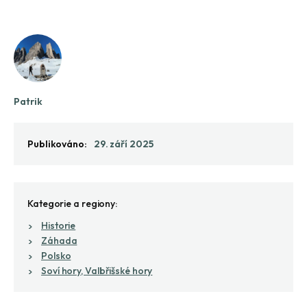
Patrik
Publikováno:
29. září 2025
Kategorie a regiony:
Historie
Záhada
Polsko
Soví hory, Valbřišské hory