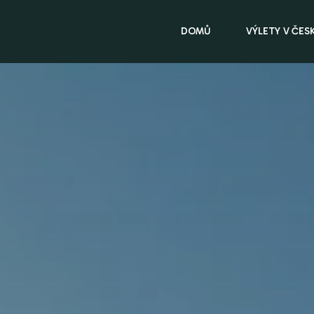
DOMŮ
VÝLETY V ČES