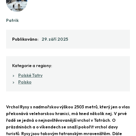
Patrik
Publikováno:
29. září 2025
Kategorie a regiony:
Polské Tatry
Polsko
Vrchol Rysy s nadmořskou výškou 2503 metrů, který jen o vlas
překonává velehorskou hranici, má hned několik nej. V prvé
řadě se jedná o nejnavštěvovanější vrchol v Tatrách. O
prázdninách a o víkendech se snaží pokořit vrchol davy
turistů. Rysy jsou takovým tatranským mraveništěm. Dále