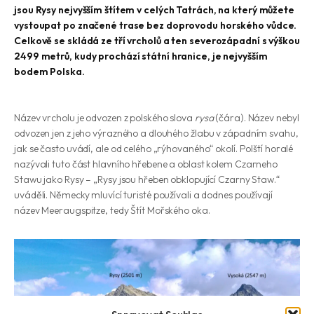
jsou Rysy nejvyšším štítem v celých Tatrách, na který můžete
vystoupat po značené trase bez doprovodu horského vůdce.
Celkově se skládá ze tří vrcholů a ten severozápadní s výškou
2499 metrů, kudy prochází státní hranice, je nejvyšším
bodem Polska.
Název vrcholu je odvozen z polského slova
rysa
(čára). Název nebyl
odvozen jen z jeho výrazného a dlouhého žlabu v západním svahu,
jak se často uvádí, ale od celého „rýhovaného“ okolí. Polští horalé
nazývali tuto část hlavního hřebene a oblast kolem Czarneho
Stawu jako Rysy – „Rysy jsou hřeben obklopující Czarny Staw.“
uváděli. Německy mluvící turisté používali a dodnes používají
název Meeraugspitze, tedy Štít Mořského oka.