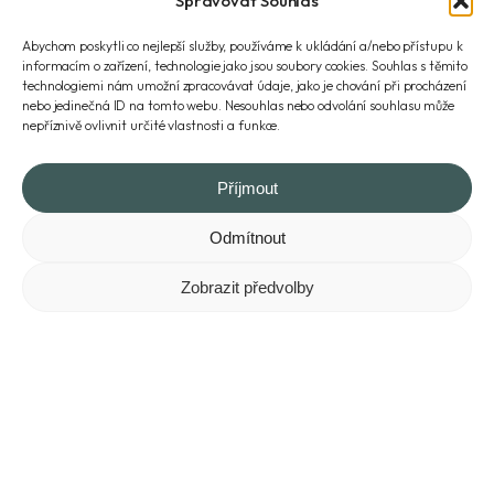
Spravovat Souhlas
Abychom poskytli co nejlepší služby, používáme k ukládání a/nebo přístupu k
informacím o zařízení, technologie jako jsou soubory cookies. Souhlas s těmito
technologiemi nám umožní zpracovávat údaje, jako je chování při procházení
nebo jedinečná ID na tomto webu. Nesouhlas nebo odvolání souhlasu může
nepříznivě ovlivnit určité vlastnosti a funkce.
Příjmout
Odmítnout
Pohled na Rysy z Volie veže (2355 m).
Zobrazit předvolby
Osobnosti na Rysech
V roce 1899 vylezla na vrchol známá chemička Marie Sklodowská
– Curie s manželem Pierre Curie. Z polské strany měl vystoupit v
roce 1913 Vladimír Iljič Lenin. Ten rok trávil Lenin ve vyhnanství a
pracoval v Krakově. Poté, co onemocněla jeho manželka, se na
léto odstěhovali do osady Bialy Dunajec. Odtud Lenin podnikal se