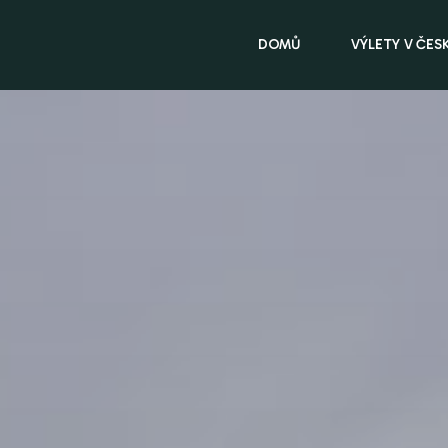
DOMŮ
VÝLETY V ČES