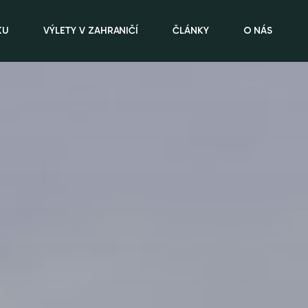
KU
VÝLETY V ZAHRANIČÍ
ČLÁNKY
O NÁS