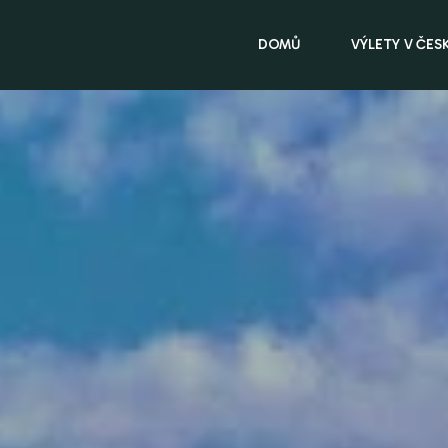
DOMŮ
VÝLETY V ČES